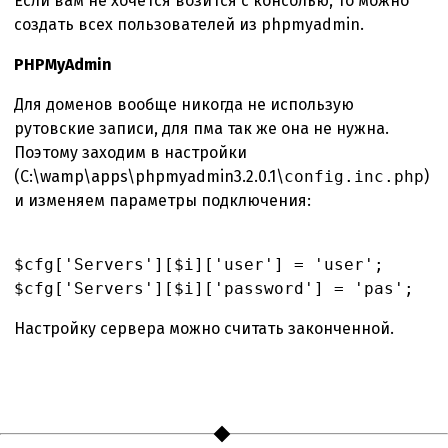
Если вам не хочется возится с консолью, то можно
создать всех пользователей из phpmyadmin.
PHPMyAdmin
Для доменов вообще никогда не использую
рутовские записи, для пма так же она не нужна.
Поэтому заходим в настройки
(C:\wamp\apps\phpmyadmin3.2.0.1\
config.inc.php
)
и изменяем параметры подключения:
$cfg['Servers'][$i]['user'] = 'user';
$cfg['Servers'][$i]['password'] = 'pas';
Настройку сервера можно считать законченной.