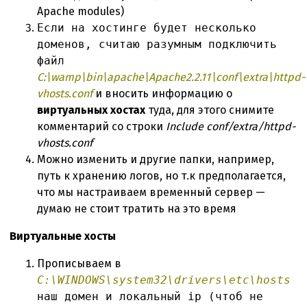
Apache modules)
Если на хостинге будет несколько
доменов, считаю разумным подключить
файл
C:\wamp\bin\apache\Apache2.2.11\conf\extra\httpd-
vhosts.conf
и вносить информацию о
виртуальных хостах
туда, для этого снимите
комментарий со строки
Include conf/extra/httpd-
vhosts.conf
Можно изменить и другие папки, например,
путь к хранению логов, но т.к предполагается,
что мы настраиваем временный сервер —
думаю не стоит тратить на это время
Виртуальные хосты
Прописываем в
C:\WINDOWS\system32\drivers\etc\hosts
наш домен и локальный ip (чтоб не