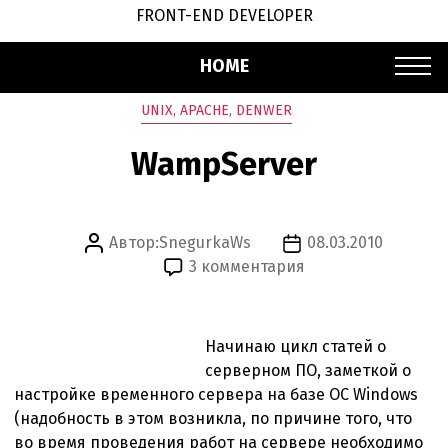
FRONT-END DEVELOPER
HOME
Рубрики
UNIX, APACHE, DENWER
WampServer
Автор:
SnegurkaWs
08.03.2010
Автор
Дата
к
3 комментария
записи
записи
записи
WampServer
Начинаю цикл статей о
серверном ПО, заметкой о
настройке временного сервера на базе ОС Windows
(надобность в этом возникла, по причине того, что
во время проведения работ на сервере необходимо