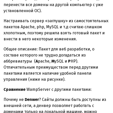
перенести все домены на другой компьютер с уже
установленной ОС).
Настраивать сервер «заглушку» из самостоятельных
пакетов Apache, php, MySQL и т.д считаю слишком
хлопотным, поэтому решила взять готовый пакет и
внести в него некоторые изменения.
Общее описание: Пакет для веб разработки, о
составе которого не трудно догадаться из
аббревиатуры (
A
pache,
M
ySQL и
P
HP).
Отличительным преимуществом перед другими
пакетами является наличие удобной панели
управления (ниже на рисунке).
Сравнение
WampServer с другими пакетами:
Почему не
Denwer
? Сайты должны быть доступны из
внешней сети, а денвер позволяет работать с
доменами только на локальной машине, можно