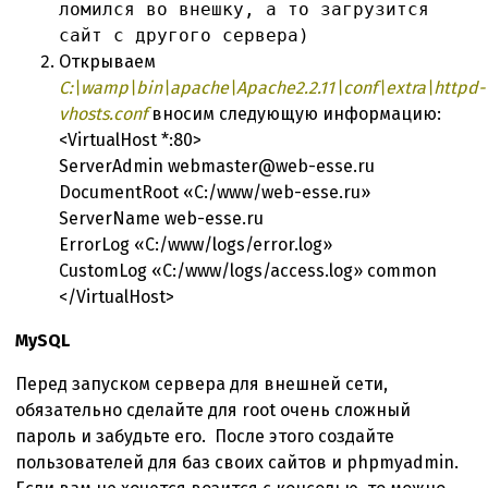
ломился во внешку, а то загрузится
сайт с другого сервера)
Открываем
C:\wamp\bin\apache\Apache2.2.11\conf\extra\httpd-
vhosts.conf
вносим следующую информацию:
<VirtualHost *:80>
ServerAdmin webmaster@web-esse.ru
DocumentRoot «C:/www/web-esse.ru»
ServerName web-esse.ru
ErrorLog «C:/www/logs/error.log»
CustomLog «C:/www/logs/access.log» common
</VirtualHost>
MySQL
Перед запуском сервера для внешней сети,
обязательно сделайте для root очень сложный
пароль и забудьте его. После этого создайте
пользователей для баз своих сайтов и phpmyadmin.