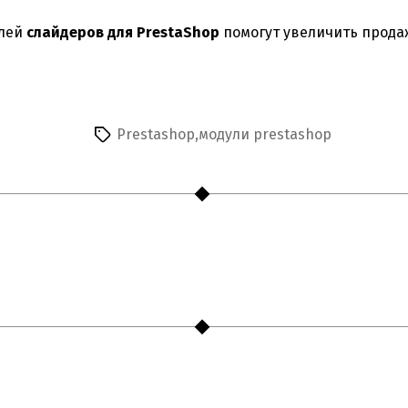
улей
слайдеров для PrestaShop
помогут увеличить прода
Prestashop
,
модули prestashop
Метки