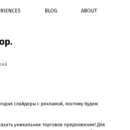
RIENCES
BLOG
ABOUT
op.
к
рий
записи
Модули
слайдеров
для
PrestaShop.
одня слайдеры с рекламой, поэтому будем
казать уникальное торговое предложение! Для