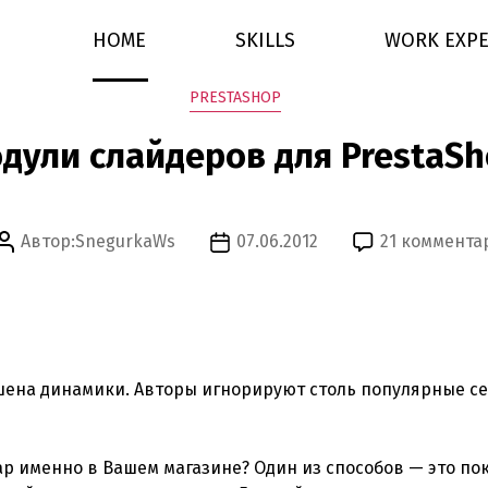
HOME
SKILLS
WORK EXPE
Рубрики
PRESTASHOP
дули слайдеров для PrestaSh
Автор:
SnegurkaWs
07.06.2012
21 коммента
Автор
Дата
записи
записи
ена динамики. Авторы игнорируют столь популярные сег
р именно в Вашем магазине? Один из способов — это по