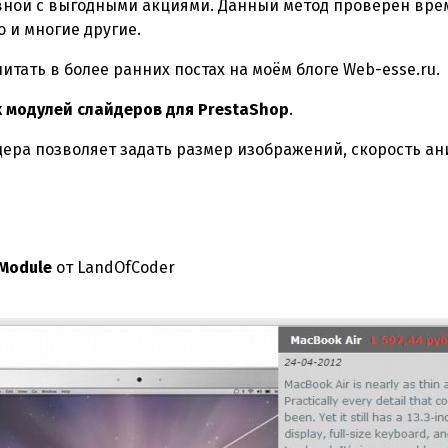
авной с выгодными акциями. Данный метод проверен вре
о и многие другие.
тать в более ранних постах на моём блоге Web-esse.ru.
 модулей слайдеров для PrestaShop
.
йдера позволяет задать размер изображений, скорость а
 Module
от LandOfCoder