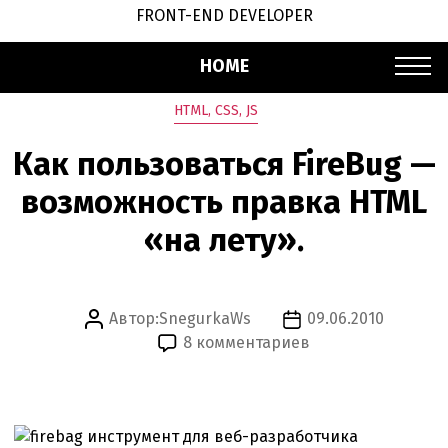
FRONT-END DEVELOPER
HOME
Рубрики
HTML, CSS, JS
Как пользоваться FireBug —
возможность правка HTML
«на лету».
Автор:
SnegurkaWs
09.06.2010
Автор
Дата
к
8 комментариев
записи
записи
записи
Как
пользоваться
FireBug