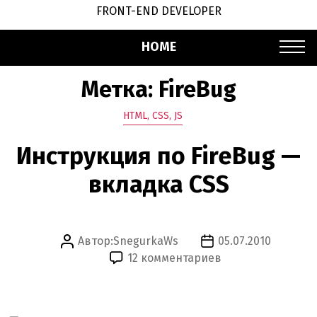
FRONT-END DEVELOPER
HOME
Метка:
FireBug
Рубрики
HTML, CSS, JS
Инструкция по FireBug —
вкладка CSS
Автор:
SnegurkaWs
05.07.2010
Автор
Дата
к
12 комментариев
записи
записи
записи
Инструкция
по