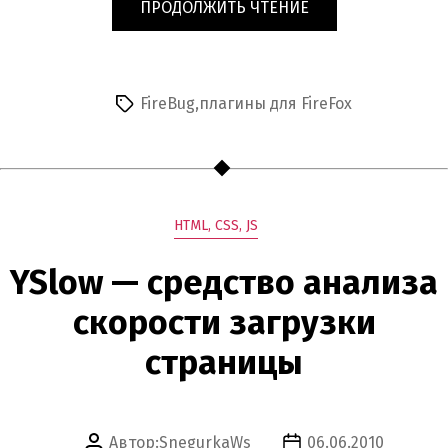
«КАК
ПРОДОЛЖИТЬ ЧТЕНИЕ
ПОЛЬЗОВАТЬСЯ
FIREBUG
—
ВОЗМОЖНОСТЬ
FireBug
,
плагины для FireFox
Метки
ПРАВКА
HTML
«НА
ЛЕТУ».»
Рубрики
HTML, CSS, JS
YSlow — средство анализа
скорости загрузки
страницы
Автор:
SnegurkaWs
06.06.2010