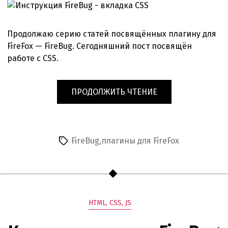
FireBug
—
вкладка
Продолжаю серию статей посвящённых плагину для
CSS
FireFox — FireBug. Сегодняшний пост посвящён
работе с CSS.
«ИНСТРУКЦИЯ
ПРОДОЛЖИТЬ ЧТЕНИЕ
ПО
FIREBUG
—
ВКЛАДКА
FireBug
,
плагины для FireFox
Метки
CSS»
Рубрики
HTML, CSS, JS