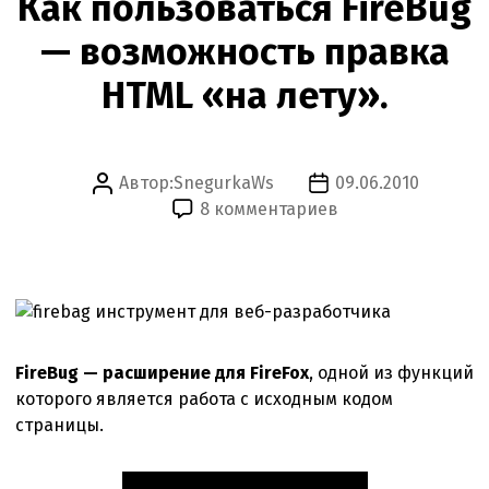
Как пользоваться FireBug
— возможность правка
HTML «на лету».
Автор:
SnegurkaWs
09.06.2010
Автор
Дата
к
8 комментариев
записи
записи
записи
Как
пользоваться
FireBug
—
возможность
FireBug — расширение для FireFox
, одной из функций
правка
которого является работа с исходным кодом
HTML
страницы.
«на
лету».