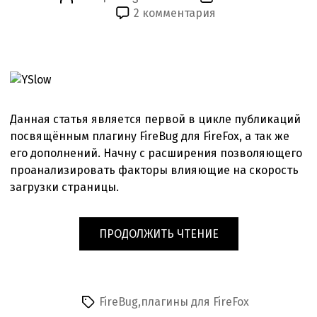
Автор
Дата
к
2 комментария
записи
записи
записи
YSlow
—
средство
анализа
скорости
Данная статья является первой в цикле публикаций
загрузки
посвящённым плагину FireBug для FireFox, а так же
страницы
его дополнений. Начну с расширения позволяющего
проанализировать факторы влияющие на скорость
загрузки страницы.
«YSLOW
ПРОДОЛЖИТЬ ЧТЕНИЕ
—
СРЕДСТВО
АНАЛИЗА
СКОРОСТИ
FireBug
,
плагины для FireFox
Метки