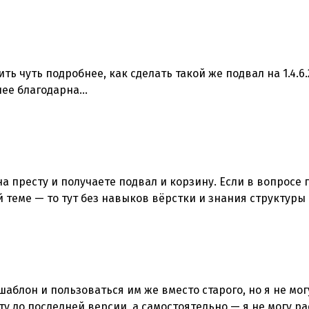
ь чуть подробнее, как сделать такой же подвал на 1.4.6.2
нее благодарна…
а престу и получаете подвал и корзину. Если в вопросе 
 теме — то тут без навыков вёрстки и знания структуры 
шаблон и пользоваться им же вместо старого, но я не мо
 до последней версии, а самостоятельно — я не могу рас