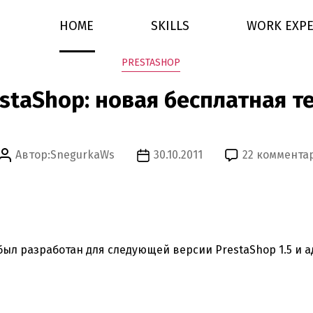
HOME
SKILLS
WORK EXPE
Рубрики
PRESTASHOP
staShop: новая бесплатная т
Автор:
SnegurkaWs
30.10.2011
22 коммента
Автор
Дата
записи
записи
ыл разработан для следующей версии PrestaShop 1.5 и 