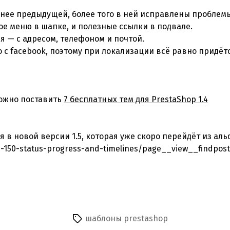
ннее предыдущей, более того в ней исправлены проблем
е меню в шапке, и полезные ссылки в подвале.
 — с адресом, телефоном и почтой.
о с facebook, поэтому при локализации всё равно придёт
можно поставить
7 бесплатных тем для PrestaShop 1.4
ся в новой версии 1.5, которая уже скоро перейдёт из аль
-150-status-progress-and-timelines/page__view__findpost
шаблоны prestashop
Метки