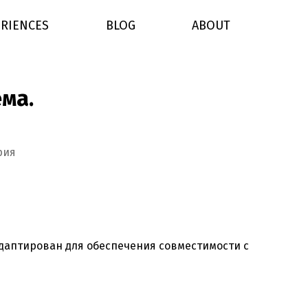
RIENCES
BLOG
ABOUT
ема.
к
рия
записи
PrestaShop:
новая
бесплатная
тема.
адаптирован для обеспечения совместимости с