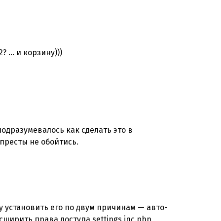
? … и корзину)))
подразумевалось как сделать это в
престы не обойтись.
гу установить его по двум причинам — авто-
ширить права доступа settings.inc.php