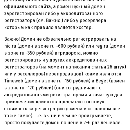
сервер
официального сайта, а домен нужный домен
хостинга
зарегистрирован либо у аккредитованного
—
регистратора (см. Важно!) либо у ресерллера
подготовка
которым как правило является хостер.
Важно! Домен не обязательно регистрировать на
nic.ru (домен в зоне ru ~600 рублей) или reg.ru (домен
в зоне ru ~350 рублей) втридорога, можно
регистрировать и у других аккредитованных
регистраторов (на момент написания статьи 26 штук)
или у реселлеров(перепродавцов) коими являются
Timeweb (домен в зоне ru ~150 рублей) и Beget (домен
в зоне ru ~120 рублей) (они сотрудничают с
аккредитованными регистраторами и зачастую для
привлечения клиентов предлагают оптовую
стоимость за регистрацию домена в остальном все
то же самое). Т.е. вы ни в чем не проигрываете,
просто покупаете домен по цене в 2-6 раз дешевле.