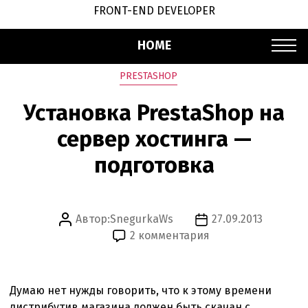
FRONT-END DEVELOPER
HOME
Рубрики
PRESTASHOP
Установка PrestaShop на
сервер хостинга —
подготовка
Автор:
SnegurkaWs
27.09.2013
Автор
Дата
к
2 комментария
записи
записи
записи
Установка
PrestaShop
Думаю нет нужды говорить, что к этому времени
на
дистрибутив магазина должен быть скачан с