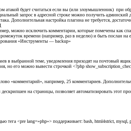
том атакой будет считаться если вы (или злоумышленник) при 
циальный запрос в адресной строке можно получить админский д
атака. Дополнительная настройка плагина не требуется, достаточ
Д
ример, можно исключить комментарии, которые помечены как спа
ромежуток времени (например, раз в неделю) и быть послан на e
рирования «Инструменты — backup»
ев в выбранной теме, уведомления приходят на почтовый ящик.
ия, но его можно вывести строчкой <?php show_subscription_che
ово «комментарий», например, 25 комментариев. Дополнительно
 дескрипшен на страницы, позволяет автоматизировать этот проц
 тега <pre lang=»php»> поддерживает: bash, html4strict, mysql,