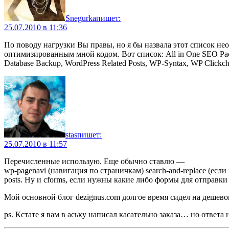
Snegurka
пишет:
25.07.2010 в 11:36
По поводу нагрузки Вы правы, но я бы назвала этот список не
оптимизированным мной кодом. Вот список: All in One SEO Pack,
Database Backup, WordPress Related Posts, WP-Syntax, WP Click
stas
пишет:
25.07.2010 в 11:57
Перечисленные использую. Еще обычно ставлю —
wp-pagenavi (навигация по страничкам) search-and-replace (если 
posts. Ну и cforms, если нужны какие либо формы для отправки
Мой основной блог dezignus.com долгое время сидел на дешево
ps. Кстате я вам в аську написал касательно заказа… но ответа