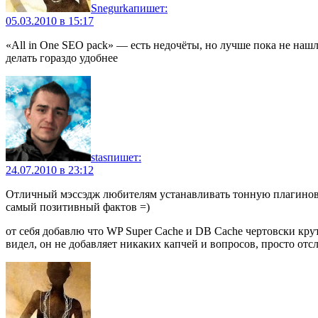
Snegurka
пишет:
05.03.2010 в 15:17
«All in One SEO pack» — есть недочёты, но лучше пока не наш
делать гораздо удобнее
stas
пишет:
24.07.2010 в 23:12
Отличный мэссэдж любителям устанавливать тонную плагинов =
самый позитивный фактов =)
от себя добавлю что WP Super Cache и DB Cache чертовски кру
видел, он не добавляет никаких капчей и вопросов, просто отс