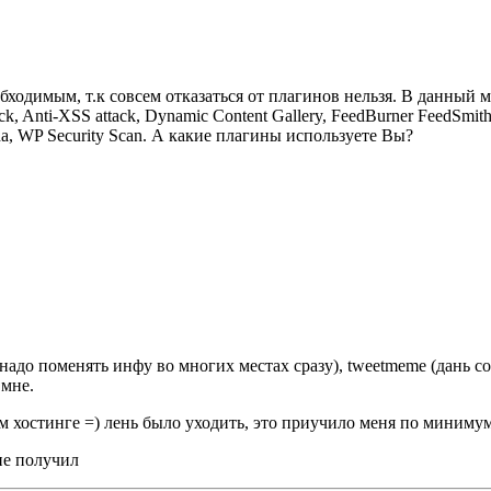
обходимым, т.к совсем отказаться от плагинов нельзя. В данный
 Anti-XSS attack, Dynamic Content Gallery, FeedBurner FeedSmit
cha, WP Security Scan. А какие плагины используете Вы?
надо поменять инфу во многих местах сразу), tweetmeme (дань совр
 мне.
м хостинге =) лень было уходить, это приучило меня по минимум
 не получил