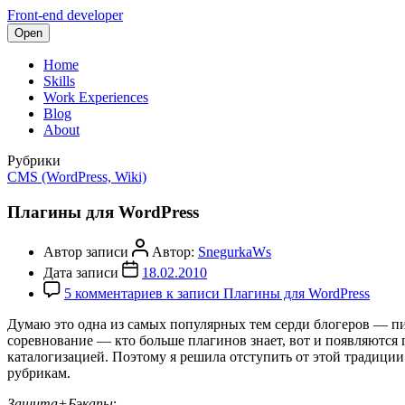
Front-end developer
Open
Home
Skills
Work Experiences
Blog
About
Рубрики
CMS (WordPress, Wiki)
Плагины для WordPress
Автор записи
Автор:
SnegurkaWs
Дата записи
18.02.2010
5 комментариев
к записи Плагины для WordPress
Думаю это одна из самых популярных тем серди блогеров — пис
соревнование — кто больше плагинов знает, вот и появляются 
каталогизацией. Поэтому я решила отступить от этой традици
рубрикам.
Защита+Бэкапы
: