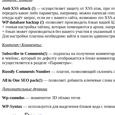
Anti-XSS attack (!)
— осуществляет защиту от XSS атак, при э
передать какие либо параметры, например, можно написав спе
откуда идёт запрос, если не с вашего сайта, возможно это XSS-
WP database backup (!)
-позволяет производить бэкап вашей Б
+ тонкая настройка таблиц, которые помещаются в архив, нап
+ бэкап может производиться без вашего участия в указанный п
Для настройки плагина необходимо зайти в панели админист
Контент+Комменты:
Subscribe to Comments(!)
— подписка на получение комментари
в чекбокс, который по дефолту отображается в блоке комментар
осуществляется в разделе «Параметры».
Russify Comments Number
— плагин, позволяющий склонять сл
All in One SEO pack(!)
— позволяет добавить ключевые слова и
Дополнительные функции
Wp-cumulus
— знаменитое 3D облако тегов
WP-Syntax
— используется для выделения блоков кода с помощью