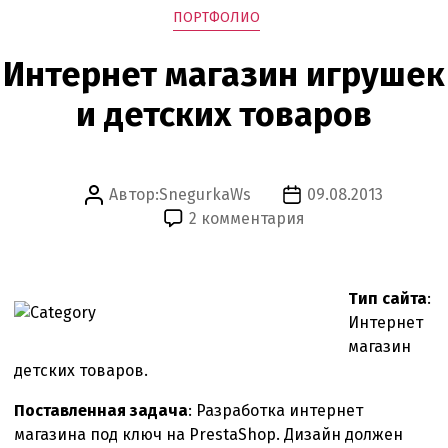
Рубрики
ПОРТФОЛИО
Интернет магазин игрушек
и детских товаров
Автор:
SnegurkaWs
09.08.2013
Автор
Дата
к
2 комментария
записи
записи
записи
Интернет
магазин
Тип сайта
:
игрушек
Интернет
и
магазин
детских
детских товаров.
товаров
Поставленная задача
: Разработка интернет
магазина под ключ на PrestaShop. Дизайн должен