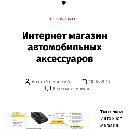
Рубрики
ПОРТФОЛИО
Интернет магазин
автомобильных
аксессуаров
Автор:
SnegurkaWs
10.08.2013
Автор
Дата
к
8 комментариев
записи
записи
записи
Интернет
магазин
Тип сайта
:
автомобильных
Интернет
аксессуаров
магазин