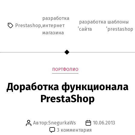
ИГРУШЕК
И
ДЕТСКИХ
разработка
разработка
шаблоны
ТОВАРОВ»
Prestashop
,
интернет
,
,
Метки
сайта
prestashop
магазина
Рубрики
ПОРТФОЛИО
Доработка функционала
PrestaShop
Автор:
SnegurkaWs
10.06.2013
Автор
Дата
к
3 комментария
записи
записи