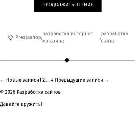
«ДОРАБОТКА
ПРОДОЛЖИТЬ ЧТЕНИЕ
ФУНКЦИОНАЛА
PRESTASHOP»
разработка интернет
разработка
Prestashop
,
,
Метки
магазина
сайта
Навигация
←
Новые
записи
1
2
…
4
Предыдущие
записи
→
по
© 2026
Разработка сайтов
записям
Давайте дружить!