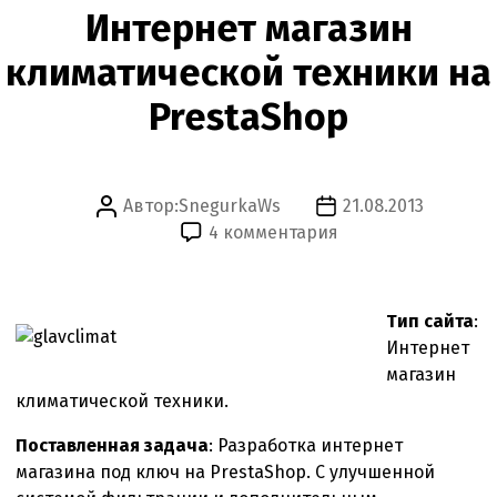
Интернет магазин
климатической техники на
PrestaShop
Автор:
SnegurkaWs
21.08.2013
Автор
Дата
к
4 комментария
записи
записи
записи
Интернет
магазин
Тип сайта
:
климатической
Интернет
техники
магазин
на
климатической техники.
PrestaShop
Поставленная задача
: Разработка интернет
магазина под ключ на PrestaShop. С улучшенной