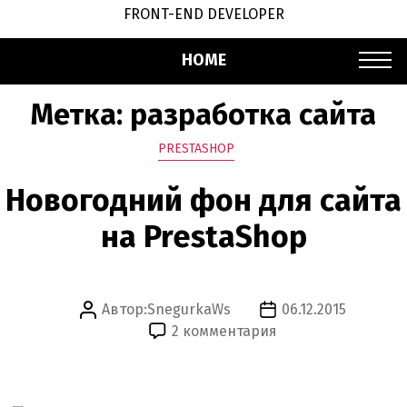
FRONT-END DEVELOPER
HOME
Метка:
разработка сайта
Рубрики
PRESTASHOP
Новогодний фон для сайта
на PrestaShop
Автор:
SnegurkaWs
06.12.2015
Автор
Дата
к
2 комментария
записи
записи
записи
Новогодний
фон