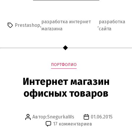
ИНТЕРНЕТ
МАГАЗИНА
НА
PRESTASHOP
разработка интернет
разработка
Prestashop
,
,
Метки
1.6»
магазина
сайта
Рубрики
ПОРТФОЛИО
Интернет магазин
офисных товаров
Автор:
SnegurkaWs
01.06.2015
Автор
Дата
к
17 комментариев
записи
записи
записи