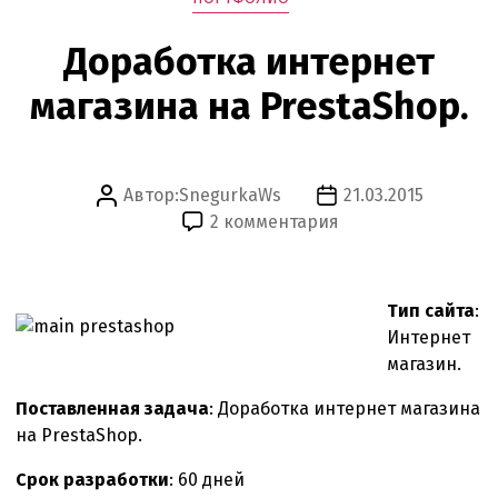
Доработка интернет
магазина на PrestaShop.
Автор:
SnegurkaWs
21.03.2015
Автор
Дата
к
2 комментария
записи
записи
записи
Доработка
интернет
Тип сайта
:
магазина
Интернет
на
магазин.
PrestaShop.
Поставленная задача
: Доработка интернет магазина
на PrestaShop.
Срок разработки
: 60 дней