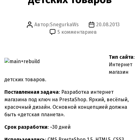
Автор:
SnegurkaWs
20.08.2013
Автор
Дата
к
5 комментариев
записи
записи
записи
Яркий
интернет
Тип сайта
:
магазин
Интернет
детских
магазин
товаров
детских товаров.
Поставленная задача
: Разработка интернет
магазина под ключ на PrestaShop. Яркий, весёлый,
красочный дизайн. Основной концепцией должна
быть «детская планета».
Срок разработки
: ~30 дней
Использовались
: CMS PrestaShop 1.5, HTML5, CSS3,