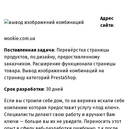
записи
Доработка
функционала
Адрес
PrestaShop
сайта
:
wookie.com.ua
Поставленная задача
: Перевёрстка страницы
продуктов, по дизайну, предоставленному
заказчиком. Расширение функционала страницы
товара. Вывод изображений комбинаций на
страницу категорий PrestaShop.
Срок разработки
: 30 дней
Если вы строили себе дом, то на верняка искали себе
компанию которая предоставит услугу «под ключ».
Специалисты делают свою работу и вручают Вам
ключи — больше вы их не увидите. Переносить этот
опыт в сферу веб-разработки ошибочно, т.к после